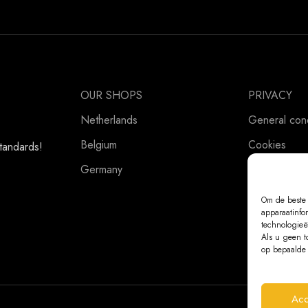
OUR SHOPS
PRIVACY
Netherlands
General cond
Belgium
Cookies
standards!
Germany
Privacy Stat
Om de beste 
apparaatinfo
technologieë
Als u geen t
op bepaalde 
Acc