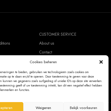
CUSTOMER SERVICE
itions
About us
Contact
ement
Ordering Information
Cookies beheren
Exchanges and returns
ervaringen te bieden, gebruiken we technologieën zoals cookies om
rmatie op te slaan en/of te openen. Door toestemming te geven voor deze
Complaints
n kunnen we gegevens zoals surfgedrag of unieke ID's op deze site verwerken.
oestemming geeft of uw toestemming intrekt, kan dit een negatief effect hebben
kenmerken en functies.
epteren
Weigeren
Bekijk voorkeuren