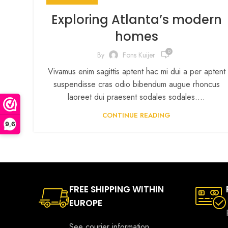
Exploring Atlanta’s modern
homes
0
By
Fons Kuijer
Vivamus enim sagittis aptent hac mi dui a per aptent
suspendisse cras odio bibendum augue rhoncus
laoreet dui praesent sodales sodales....
CONTINUE READING
9,6
FREE SHIPPING WITHIN
EUROPE
See courier information