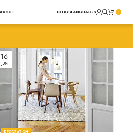
ABOUT
BLOGS
LANGUAGES
0
16
JUN
DECORATION