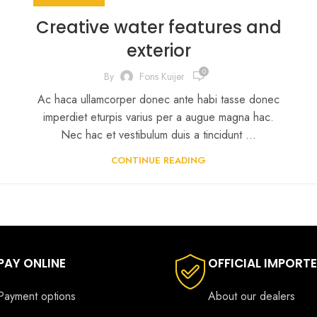
Creative water features and
exterior
0
By
Fons Kuijer
Ac haca ullamcorper donec ante habi tasse donec
imperdiet eturpis varius per a augue magna hac.
Nec hac et vestibulum duis a tincidunt ...
CONTINUE READING
PAY ONLINE
OFFICIAL IMPORT
Payment options
About our dealers