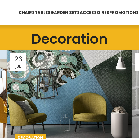
CHAIRS
TABLES
GARDEN SETS
ACCESSOIRES
PROMOTIONS
Decoration
23
JUL
DECORATION