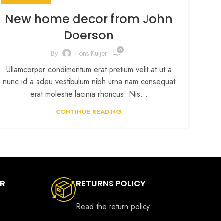
New home decor from John
Doerson
0
By
Fons Kuijer
Ullamcorper condimentum erat pretium velit at ut a
nunc id a adeu vestibulum nibh urna nam consequat
erat molestie lacinia rhoncus. Nis...
CONTINUE READING
ER
RETURNS POLICY
Read the return policy