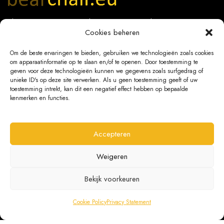
The official importer of the original
Bear Chair®
!
Cookies beheren
Look-a-like & fake bearchairs do not meet our quality
standards!
Om de beste ervaringen te bieden, gebruiken we technologieën zoals cookies
om apparaatinformatie op te slaan en/of te openen. Door toestemming te
geven voor deze technologieën kunnen we gegevens zoals surfgedrag of
+31 118 227 120
unieke ID's op deze site verwerken. Als u geen toestemming geeft of uw
toestemming intrekt, kan dit een negatief effect hebben op bepaalde
info@bearchair.eu
kenmerken en functies.
VAT no. NL8191.12.653.B.01
Chamber of Commerce No. 14100357
Accepteren
Weigeren
OUR SHOPS
Bekijk voorkeuren
Netherlands
Cookie Policy
Privacy Statement
Belgium