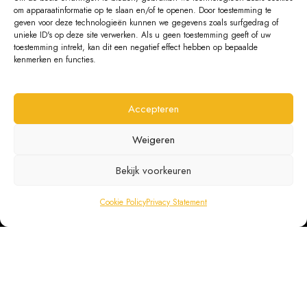
om apparaatinformatie op te slaan en/of te openen. Door toestemming te
geven voor deze technologieën kunnen we gegevens zoals surfgedrag of
unieke ID's op deze site verwerken. Als u geen toestemming geeft of uw
PRIVACY
toestemming intrekt, kan dit een negatief effect hebben op bepaalde
kenmerken en functies.
General conditions
Cookies
Accepteren
Privacy Statement
Weigeren
Bekijk voorkeuren
CUSTOMER SERVICE
Cookie Policy
Privacy Statement
About us
Contact
Ordering Information
Exchanges and returns
Complaints