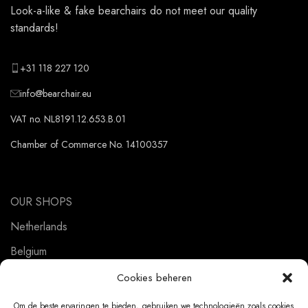
Look-a-like & fake bearchairs do not meet our quality
standards!
+31 118 227 120
info@bearchair.eu
VAT no. NL8191.12.653.B.01
Chamber of Commerce No. 14100357
OUR SHOPS
Netherlands
Belgium
Germany
Cookies beheren
Om de beste ervaringen te bieden, gebruiken we technologieën zoals cookies