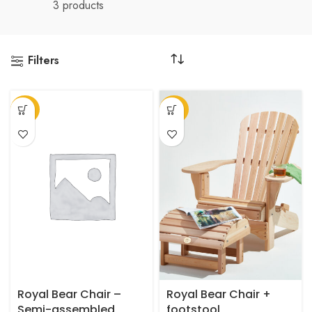
3 products
Filters
-23%
-23%
Royal Bear Chair –
Royal Bear Chair +
Semi-assembled,
footstool