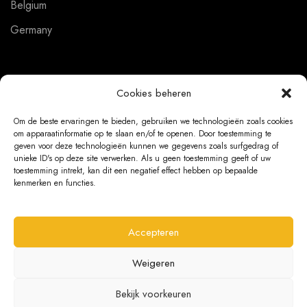
Belgium
Germany
Cookies beheren
PRIVACY
Om de beste ervaringen te bieden, gebruiken we technologieën zoals cookies
General conditions
om apparaatinformatie op te slaan en/of te openen. Door toestemming te
geven voor deze technologieën kunnen we gegevens zoals surfgedrag of
Cookies
unieke ID's op deze site verwerken. Als u geen toestemming geeft of uw
toestemming intrekt, kan dit een negatief effect hebben op bepaalde
Privacy Statement
kenmerken en functies.
Accepteren
CUSTOMER SERVICE
Weigeren
About us
Contact
Bekijk voorkeuren